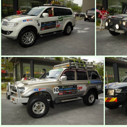
ekspedisi-victorinox-trans-scandinavia-2015-6
ekspedisi-vic
ekspedisi-victorinox-trans-scandinavia-2015-10
ekspedisi-vict