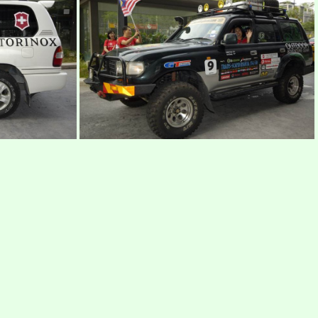
andinavia-2015-8
ekspedisi-victorinox-trans-scandinavia-2015-9
ndinavia-2015-12
ekspedisi-victorinox-trans-scandinavia-2015-13