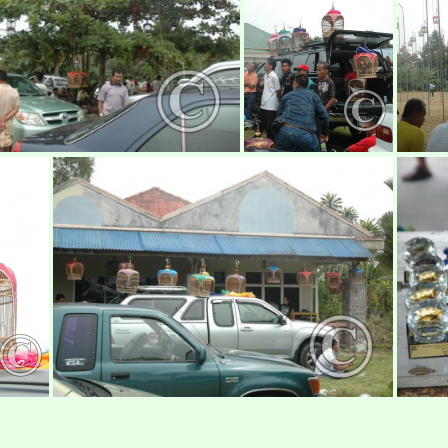
ndingan-merbuk-shahalam1
pertandingan-merbuk-shahalam2