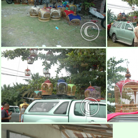
pertandingan-merbuk-shahalam3
perta