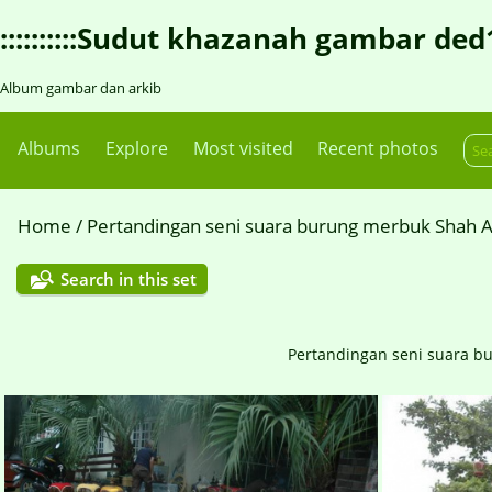
::::::::::Sudut khazanah gambar ded1::::
Album gambar dan arkib
Albums
Explore
Most visited
Recent photos
Home
/
Pertandingan seni suara burung merbuk Shah 
Search in this set
Pertandingan seni suara b