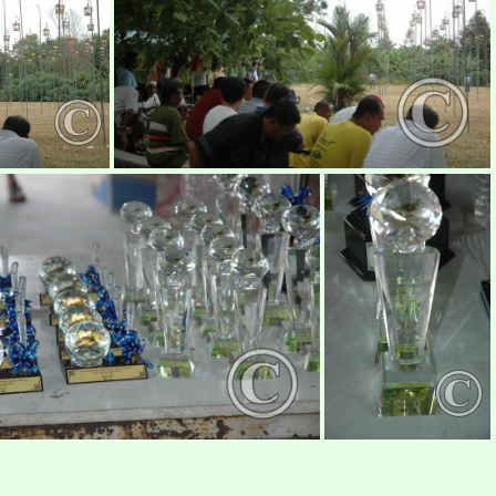
pertandingan-merbuk-shahalam4
pertandingan-merbuk-shahalam5