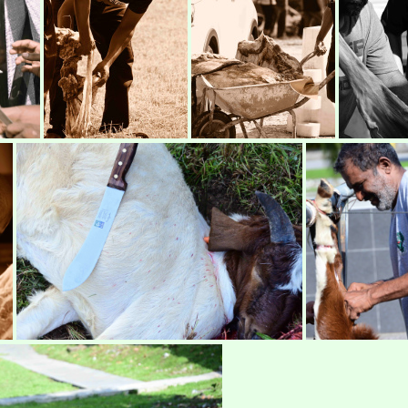
raya-korban23
raya-korban17
raya-