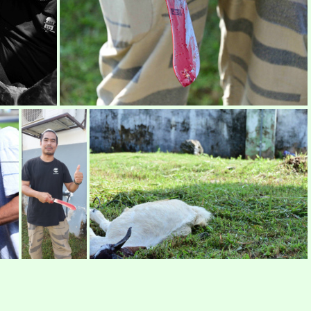
korban18
raya-korban11