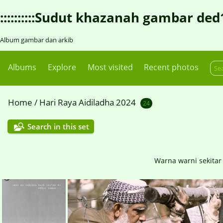
::::::::::Sudut khazanah gambar ded1::::
Album gambar dan arkib
Albums
Explore
Most visited
Recent photos
Home
/
Hari Raya Aidiladha 2024
24
Search in this set
Warna warni sekitar 