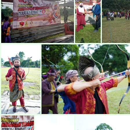
pertandingan-memanah-rembau2021a1
pertandingan-memanah-rembau2021a