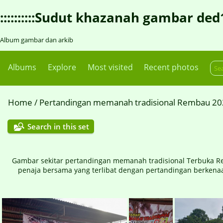
::::::::::Sudut khazanah gambar ded1::::
Album gambar dan arkib
Albums
Explore
Most visited
Recent photos
Home
/
Pertandingan memanah tradisional Rembau 2
Search in this set
Gambar sekitar pertandingan memanah tradisional Terbuka R
penaja bersama yang terlibat dengan pertandingan berkena