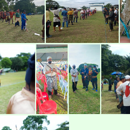
pertandingan-memanah-rembau2021a2
pertandingan-memanah-rembau2021a3