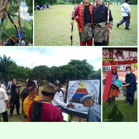
pertandingan-memanah-rembau2021a4
pertandingan-memanah-rembau2021a6