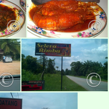
0
makan-eksotik9