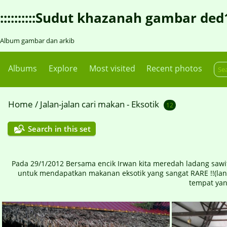
::::::::::Sudut khazanah gambar ded1::::
Album gambar dan arkib
Albums
Explore
Most visited
Recent photos
Home
/
Jalan-jalan cari makan - Eksotik
12
Search in this set
Pada 29/1/2012 Bersama encik Irwan kita meredah ladang sawit
untuk mendapatkan makanan eksotik yang sangat RARE !!(landa
tempat yan