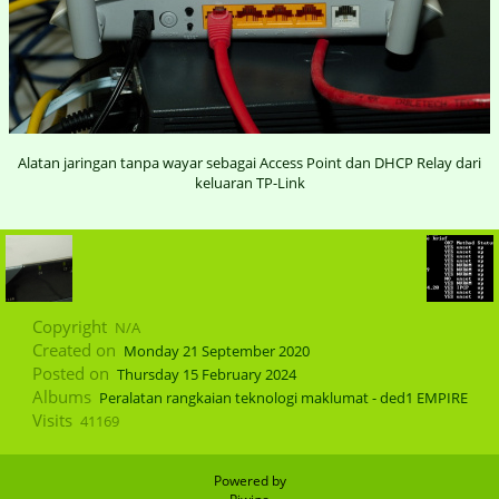
Alatan jaringan tanpa wayar sebagai Access Point dan DHCP Relay dari
keluaran TP-Link
Copyright
N/A
Created on
Monday 21 September 2020
Posted on
Thursday 15 February 2024
Albums
Peralatan rangkaian teknologi maklumat - ded1 EMPIRE
Visits
41169
Powered by