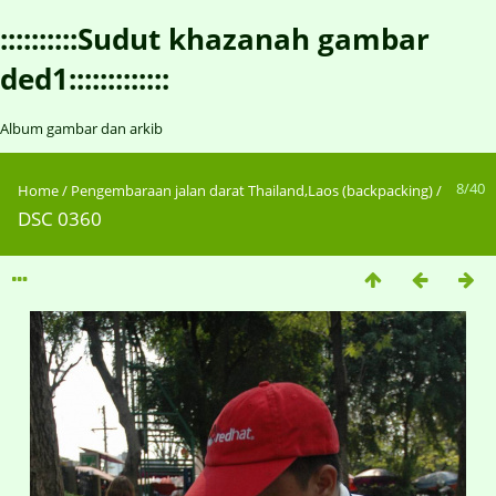
::::::::::Sudut khazanah gambar
ded1:::::::::::::
Album gambar dan arkib
8/40
Home
/
Pengembaraan jalan darat Thailand,Laos (backpacking)
/
DSC 0360