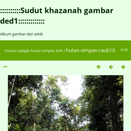
::::::::::Sudut khazanah gambar
ded1:::::::::::::
Album gambar dan arkib
hutan-simpan-raub10
6/45
Home
/
Jelajah hutan simpan XXX
/