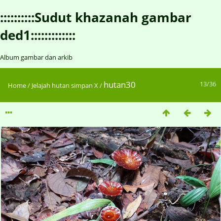
::::::::::Sudut khazanah gambar
ded1:::::::::::::
Album gambar dan arkib
hutan30
13/36
Home
/
Jelajah hutan simpan X
/